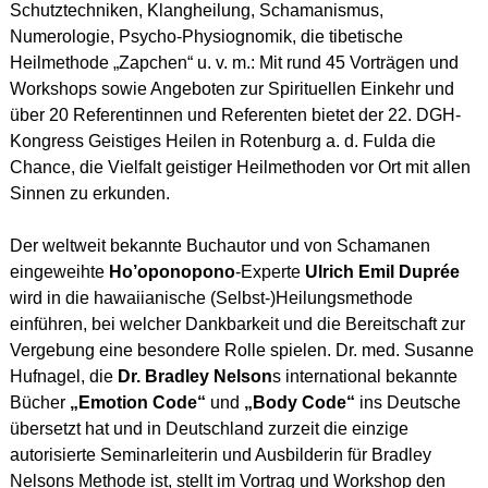
Schutztechniken, Klangheilung, Schamanismus,
Numerologie, Psycho-Physiognomik, die tibetische
Heilmethode „Zapchen“ u. v. m.: Mit rund 45 Vorträgen und
Workshops sowie Angeboten zur Spirituellen Einkehr und
über 20 Referentinnen und Referenten bietet der 22. DGH-
Kongress Geistiges Heilen in Rotenburg a. d. Fulda die
Chance, die Vielfalt geistiger Heilmethoden vor Ort mit allen
Sinnen zu erkunden.
Der weltweit bekannte Buchautor und von Schamanen
eingeweihte
Ho’oponopono
-Experte
Ulrich Emil Duprée
wird in die hawaiianische (Selbst-)Heilungsmethode
einführen, bei welcher Dankbarkeit und die Bereitschaft zur
Vergebung eine besondere Rolle spielen. Dr. med. Susanne
Hufnagel, die
Dr. Bradley Nelson
s international bekannte
Bücher
„Emotion Code“
und
„Body Code“
ins Deutsche
übersetzt hat und in Deutschland zurzeit die einzige
autorisierte Seminarleiterin und Ausbilderin für Bradley
Nelsons Methode ist, stellt im Vortrag und Workshop den