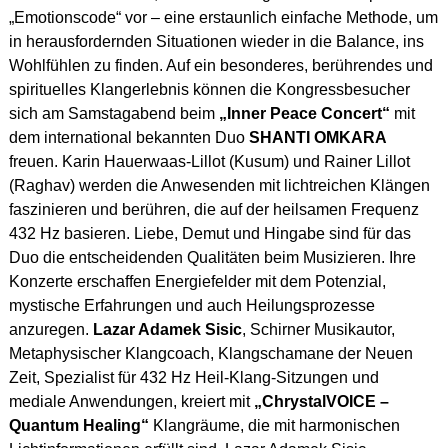
„Emotionscode“ vor – eine erstaunlich einfache Methode, um
in herausfordernden Situationen wieder in die Balance, ins
Wohlfühlen zu finden. Auf ein besonderes, berührendes und
spirituelles Klangerlebnis können die Kongressbesucher
sich am Samstagabend beim
„Inner Peace Concert“
mit
dem international bekannten Duo
SHANTI OMKARA
freuen. Karin Hauerwaas-Lillot (Kusum) und Rainer Lillot
(Raghav) werden die Anwesenden mit lichtreichen Klängen
faszinieren und berühren, die auf der heilsamen Frequenz
432 Hz basieren. Liebe, Demut und Hingabe sind für das
Duo die entscheidenden Qualitäten beim Musizieren. Ihre
Konzerte erschaffen Energiefelder mit dem Potenzial,
mystische Erfahrungen und auch Heilungsprozesse
anzuregen.
Lazar Adamek Sisic
, Schirner Musikautor,
Metaphysischer Klangcoach, Klangschamane der Neuen
Zeit, Spezialist für 432 Hz Heil-Klang-Sitzungen und
mediale Anwendungen, kreiert mit
„ChrystalVOICE –
Quantum Healing“
Klangräume, die mit harmonischen