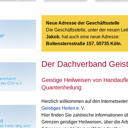
Neue Adresse der Geschäftsstelle
Die Geschäftsstelle, unter der neuen Le
Jakob
, hat auch eine neue Adresse:
Boltensternstraße 157, 50735 Köln
.
Der Dachverband Geisti
Geistige Heilweisen von Handaufle
Quantenheilung
Herzlich willkommen auf den Internetseite
Geistiges Heilen e. V.
Hier finden Sie zahlreiche Informationen 
Grenzen geistiger Heilweisen, über die Arb