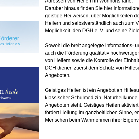
Adressen von Heilern in Wohnortsnähe.
Darüber hinaus finden Sie hier Informatione
geistige Heilweisen, über Möglichkeiten d
Heilern und selbstverständlich auch zum V
Möglichkeit, den DGH e. V. und seine Ziele 
Sowohl die breit angelegte Informations- un
auch die Förderung qualitativ hochwertige
von Heilern sowie die Kontrolle der Einha
DGH dienen zuerst dem Schutz von Hilfes
Angeboten.
Geistiges Heilen ist ein Angebot an Hilf
klassischer Schulmedizin, Naturheilkunde
Angeboten steht. Geistiges Heilen aktiviert 
fördert Heilung im ganz­heit­lichen Sinne, e
Menschen beim Wahrnehmen ihrer Eigenv