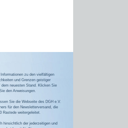
nformationen zu den vielfältigen
hkeiten und Grenzen geistiger
uf dem neuesten Stand. Klicken Sie
 Sie den Anweisungen.
lassen Sie die Webseite des DGH e.V.
ers für den Newsletterversand, die
 Rastede weitergeleitet.
h hinsichtlich der jederzeitigen und