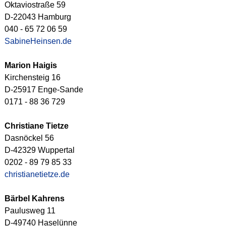
Oktaviostraße 59
D-22043 Hamburg
040 - 65 72 06 59
SabineHeinsen.de
Marion Haigis
Kirchensteig 16
D-25917 Enge-Sande
0171 - 88 36 729
Christiane Tietze
Dasnöckel 56
D-42329 Wuppertal
0202 - 89 79 85 33
christianetietze.de
Bärbel Kahrens
Paulusweg 11
D-49740 Haselünne