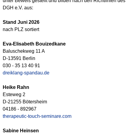
unter Beweis gestellt und bilden nach den Richtlinien des
DGH e.V. aus:
Stand Juni 2026
nach PLZ sortiert
Eva-Elisabeth Bouizedkane
Baluschekweg 11 A
D-13591 Berlin
030 - 35 13 40 91
dreiklang-spandau.de
Heike Rahn
Esteweg 2
D-21255 Bötersheim
04186 - 892967
therapeutic-touch-seminare.com
Sabine Heinsen