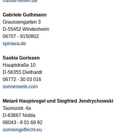
hände-heilen.de
Gabriele Guthmann
Graussengarten 3
D-55452 Windesheim
06707 - 9150802
spirawa.de
Saskia Gorissen
Hauptstraße 10
D-56355 Diethardt
06772 - 30 03 016
sonneseele.com
Metaré Hauptvogel und Siegfried Jendrychowski
Taunusstr. 4a
D-63667 Nidda
06043 - 8 01 68 92
sonnengeflecht.eu