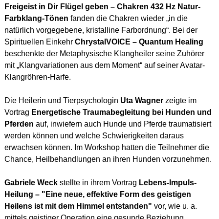
Freigeist in Dir Flügel geben – Chakren 432 Hz Natur-
Farbklang-Tönen
fanden die Chakren wieder „in die
natürlich vorgegebene, kristalline Farbordnung“. Bei der
Spirituellen Einkehr
ChrystalVOICE – Quantum Healing
beschenkte der Metaphysische Klangheiler seine Zuhörer
mit „Klangvariationen aus dem Moment“ auf seiner Avatar-
Klangröhren-Harfe.
Die Heilerin und Tierpsychologin
Uta Wagner
zeigte im
Vortrag
Energetische Traumabegleitung bei Hunden und
Pferden
auf, inwiefern auch Hunde und Pferde traumatisiert
werden können und welche Schwierigkeiten daraus
erwachsen können. Im Workshop hatten die Teilnehmer die
Chance, Heilbehandlungen an ihren Hunden vorzunehmen.
Gabriele Weck
stellte in ihrem Vortrag
Lebens-Impuls-
Heilung – "Eine neue, effektive Form des geistigen
Heilens ist mit dem Himmel entstanden"
vor, wie u. a.
mittels geistiger Operation eine gesunde Beziehung