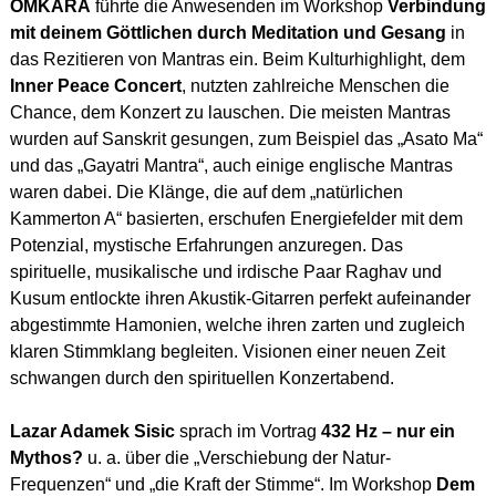
OMKARA
führte die Anwesenden im Workshop
Verbindung
mit deinem Göttlichen durch Meditation und Gesang
in
das Rezitieren von Mantras ein. Beim Kulturhighlight, dem
Inner Peace Concert
, nutzten zahlreiche Menschen die
Chance, dem Konzert zu lauschen. Die meisten Mantras
wurden auf Sanskrit gesungen, zum Beispiel das „Asato Ma“
und das „Gayatri Mantra“, auch einige englische Mantras
waren dabei. Die Klänge, die auf dem „natürlichen
Kammerton A“ basierten, erschufen Energiefelder mit dem
Potenzial, mystische Erfahrungen anzuregen. Das
spirituelle, musikalische und irdische Paar Raghav und
Kusum entlockte ihren Akustik-Gitarren perfekt aufeinander
abgestimmte Hamonien, welche ihren zarten und zugleich
klaren Stimmklang begleiten. Visionen einer neuen Zeit
schwangen durch den spirituellen Konzertabend.
Lazar Adamek Sisic
sprach im Vortrag
432 Hz – nur ein
Mythos?
u. a. über die „Verschiebung der Natur-
Frequenzen“ und „die Kraft der Stimme“. Im Workshop
Dem