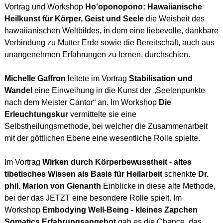
Vortrag und Workshop
Ho‘oponopono: Hawaiianische
Heilkunst für Körper, Geist und Seele
die Weisheit des
hawaiianischen Weltbildes, in dem eine liebevolle, dankbare
Verbindung zu Mutter Erde sowie die Bereitschaft, auch aus
unangenehmen Erfahrungen zu lernen, durchschien.
Michelle Gaffron
leitete im Vortrag
Stabilisation und
Wandel
eine Einweihung in die Kunst der „Seelenpunkte
nach dem Meister Cantor“ an. Im Workshop
Die
Erleuchtungskur
vermittelte sie eine
Selbstheilungsmethode, bei welcher die Zusammenarbeit
mit der göttlichen Ebene eine wesentliche Rolle spielte.
Im Vortrag
Wirken durch Körperbewusstheit - altes
tibetisches Wissen als Basis für Heilarbeit
schenkte
Dr.
phil. Marion von Gienanth
Einblicke in diese alte Methode,
bei der das JETZT eine besondere Rolle spielt. Im
Workshop
Embodying Well-Being - kleines Zapchen
Somatics Erfahrungsangebot
gab es die Chance, das